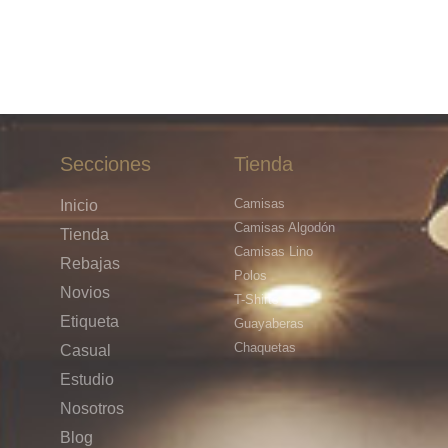
Secciones
Tienda
Camisas
Inicio
Camisas Algodón
Tienda
Camisas Lino
Rebajas
Polos
Novios
T-Shirts
Etiqueta
Guayaberas
Chaquetas
Casual
Estudio
Nosotros
Blog