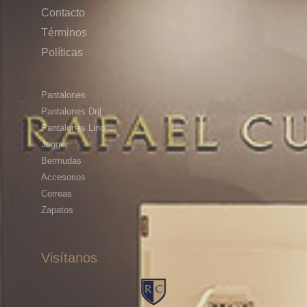
Contacto
Términos
Políticas
Pantalones
Pantalones Dril
Pantalones Lino
Jogger
Bermudas
Accesorios
Correas
Zapatos
Visítanos