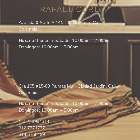
RAFAEL CURE
Avenida 9 Norte # 14N-56, Granada. Cali,
Colombia
Horario:
Lunes a Sábado: 10:00am – 7:00pm
Domingos: 10:00am – 5:00pm
Cra 105 #15-09 Palmas Mall, Ciudad Jardín. Cali,
Colombia
Horario:
Lunes a Sábado: 10:00am – 7:00pm
Domingos: 10:00am – 5:00pm
(60 2) 8964314
312 7771777
314 5758499