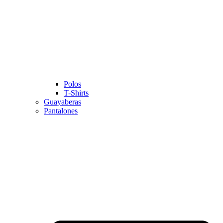
Polos
T-Shirts
Guayaberas
Pantalones