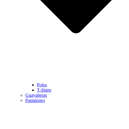
Polos
T-Shirts
Guayaberas
Pantalones