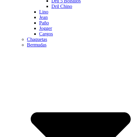
Dril 5 Bolsillos
Dril Chino
Lino
Jean
Paño
Jogger
Cargos
Chaquetas
Bermudas