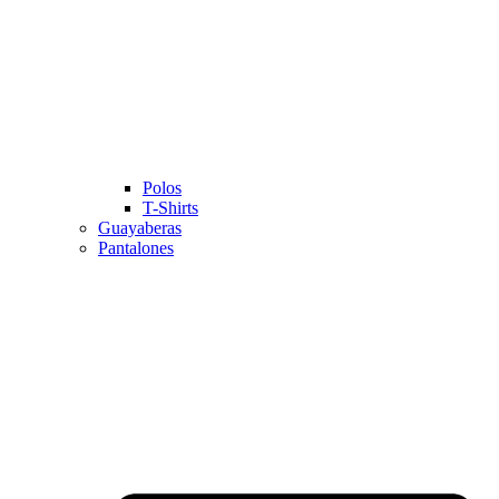
Polos
T-Shirts
Guayaberas
Pantalones