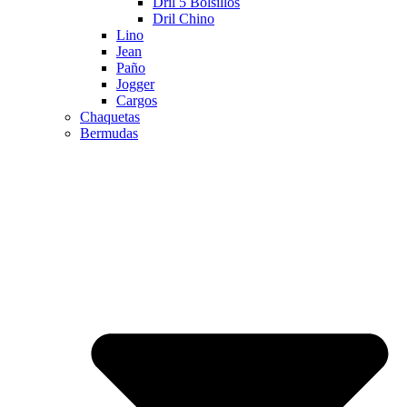
Dril 5 Bolsillos
Dril Chino
Lino
Jean
Paño
Jogger
Cargos
Chaquetas
Bermudas