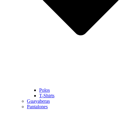
Polos
T-Shirts
Guayaberas
Pantalones