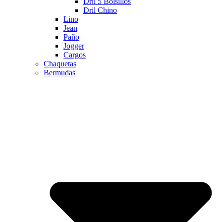
Dril 5 Bolsillos
Dril Chino
Lino
Jean
Paño
Jogger
Cargos
Chaquetas
Bermudas