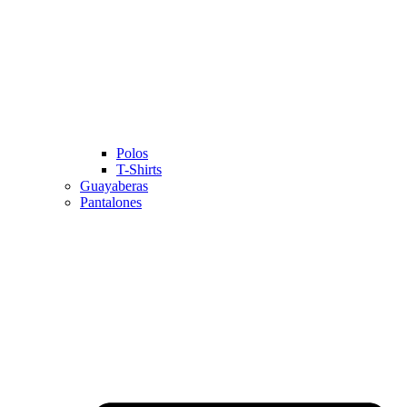
Polos
T-Shirts
Guayaberas
Pantalones