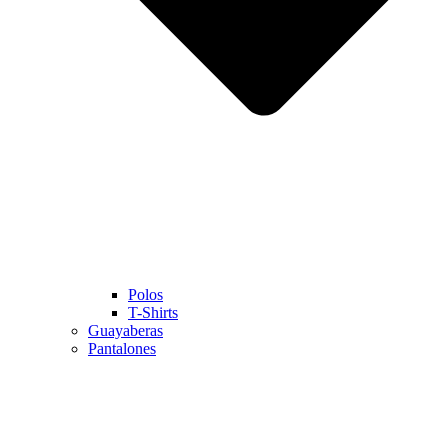
Polos
T-Shirts
Guayaberas
Pantalones