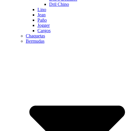
Dril Chino
Lino
Jean
Paño
Jogger
Cargos
Chaquetas
Bermudas