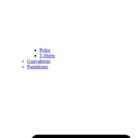
Polos
T-Shirts
Guayaberas
Pantalones