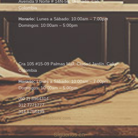
Avenida 9 Norte # 14N-56, Granada. Cali,
Colombia
Horario:
Lunes a Sábado: 10:00am – 7:00pm
Domingos: 10:00am – 5:00pm
Cra 105 #15-09 Palmas Mall, Ciudad Jardín. Cali,
Colombia
Horario:
Lunes a Sábado: 10:00am – 7:00pm
Domingos: 10:00am – 5:00pm
(60 2) 8964314
312 7771777
314 5758499
comercial@rafaelcure.com
Síguenos en