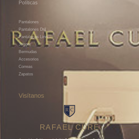
Políticas
Pantalones
Pantalones Dril
Pantalones Lino
Jogger
Bermudas
Accesorios
Correas
Zapatos
Visítanos
RAFAEL CURE