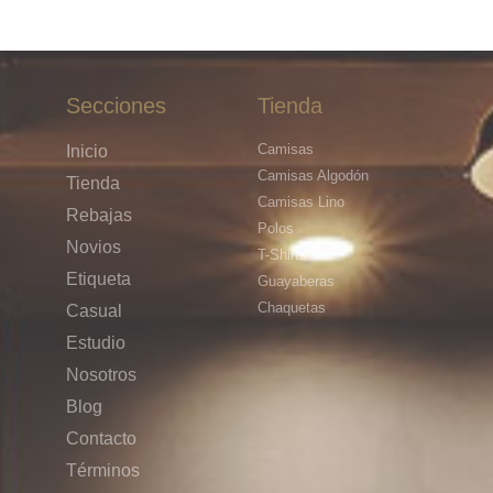
Secciones
Tienda
Camisas
Inicio
Camisas Algodón
Tienda
Camisas Lino
Rebajas
Polos
Novios
T-Shirts
Etiqueta
Guayaberas
Chaquetas
Casual
Estudio
Nosotros
Blog
Contacto
Términos