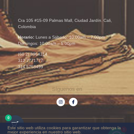
Cra 105 #15-09 Palmas Mall, Ciudad Jardín. Cali,
Colombia
Horario:
Lunes a Sábado: 10:00am – 7:00pm
Domingos: 10:00am – 5:00pm
(60 2) 8964314
312 7771777
314 5758499
comercial@rafaelcure.com
Síguenos en
0
Este sitio web utiliza cookies para garantizar que obtenga la
1
© Rafael Cure - Todos los derechos
mejor experiencia en nuestro sitio web.