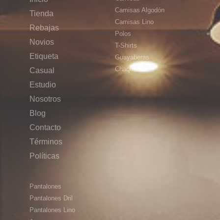
Camisas Algodón
Tienda
Camisas Lino
Rebajas
Polos
Novios
T-Shirts
Etiqueta
Guayaberas
Chaquetas
Casual
Estudio
Nosotros
Blog
Contacto
Términos
Políticas
Pantalones
Pantalones Dril
Pantalones Lino