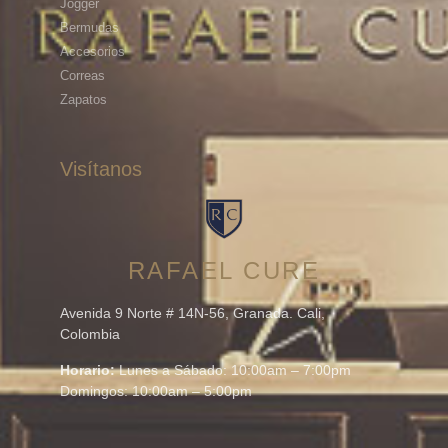
Jogger
Bermudas
Accesorios
Correas
Zapatos
Visítanos
RAFAEL CURE
Avenida 9 Norte # 14N-56, Granada. Cali,
Colombia
Horario:
Lunes a Sábado: 10:00am – 7:00pm
Domingos: 10:00am – 5:00pm