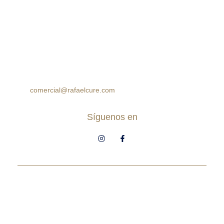
Cra 105 #15-09 Palmas Mall, Ciudad Jardín. Cali,
Colombia
Horario:
Lunes a Sábado: 10:00am – 7:00pm
Domingos: 10:00am – 5:00pm
(60 2) 8964314
312 7771777
314 5758499
comercial@rafaelcure.com
Síguenos en
© Rafael Cure - Todos los derechos
reservados.