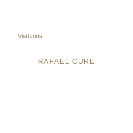
Accesorios
Correas
Zapatos
Visítanos
RAFAEL CURE
Avenida 9 Norte # 14N-56, Granada. Cali,
Colombia
Horario:
Lunes a Sábado: 10:00am – 7:00pm
Domingos: 10:00am – 5:00pm