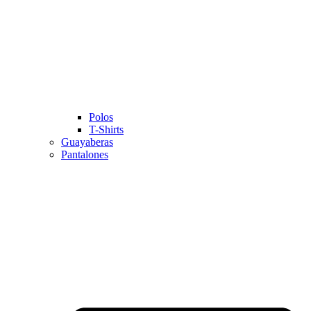
Polos
T-Shirts
Guayaberas
Pantalones