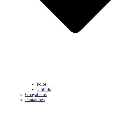
Polos
T-Shirts
Guayaberas
Pantalones