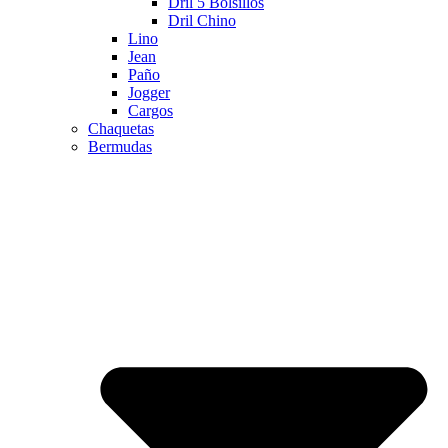
Dril 5 Bolsillos
Dril Chino
Lino
Jean
Paño
Jogger
Cargos
Chaquetas
Bermudas