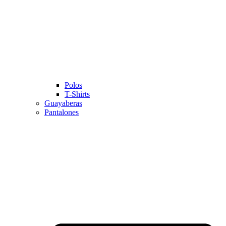
Polos
T-Shirts
Guayaberas
Pantalones