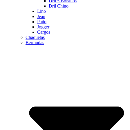
Dril 5 Bolsillos
Dril Chino
Lino
Jean
Paño
Jogger
Cargos
Chaquetas
Bermudas