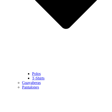
Polos
T-Shirts
Guayaberas
Pantalones