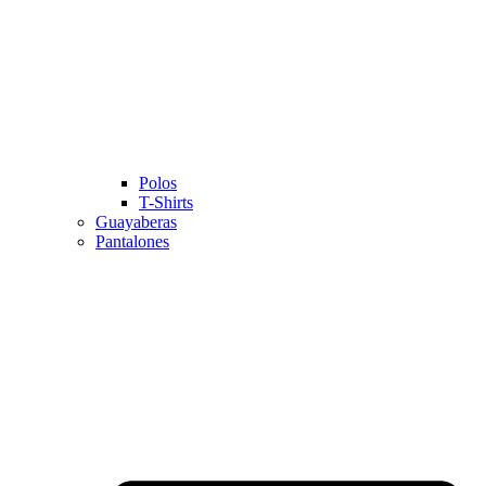
Polos
T-Shirts
Guayaberas
Pantalones