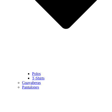
Polos
T-Shirts
Guayaberas
Pantalones