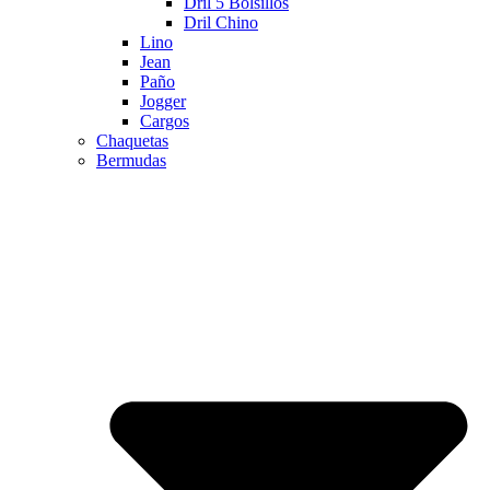
Dril 5 Bolsillos
Dril Chino
Lino
Jean
Paño
Jogger
Cargos
Chaquetas
Bermudas